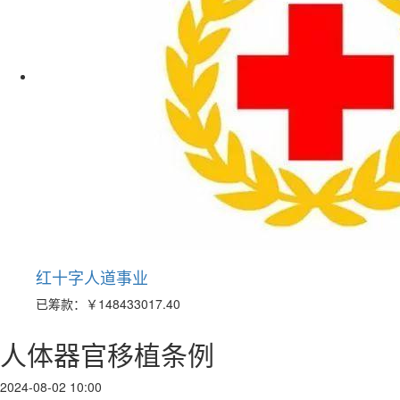
红十字人道事业
已筹款：
￥148433017.40
人体器官移植条例
2024-08-02 10:00