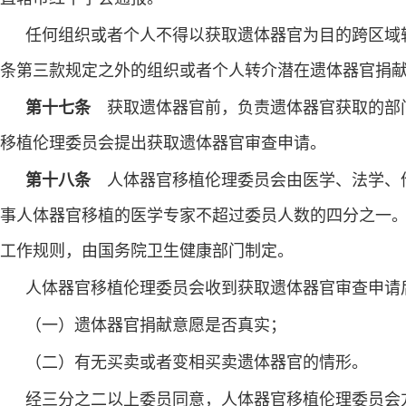
任何组织或者个人不得以获取遗体器官为目的跨区域
条第三款规定之外的组织或者个人转介潜在遗体器官捐
第十七条
获取遗体器官前，负责遗体器官获取的部
移植伦理委员会提出获取遗体器官审查申请。
第十八条
人体器官移植伦理委员会由医学、法学、
事人体器官移植的医学专家不超过委员人数的四分之一
工作规则，由国务院卫生健康部门制定。
人体器官移植伦理委员会收到获取遗体器官审查申请
（一）遗体器官捐献意愿是否真实；
（二）有无买卖或者变相买卖遗体器官的情形。
经三分之二以上委员同意，人体器官移植伦理委员会