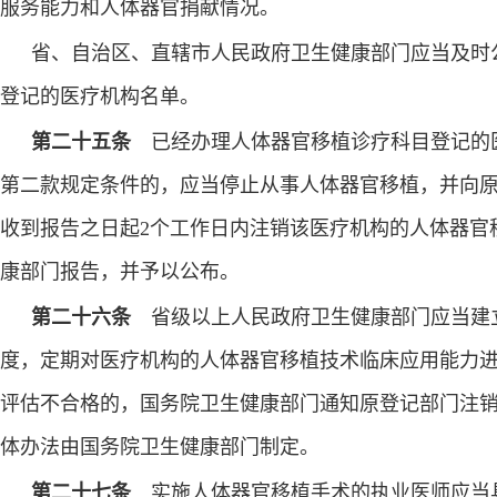
服务能力和人体器官捐献情况。
省、自治区、直辖市人民政府卫生健康部门应当及时
登记的医疗机构名单。
第二十五条
已经办理人体器官移植诊疗科目登记的
第二款规定条件的，应当停止从事人体器官移植，并向
收到报告之日起2个工作日内注销该医疗机构的人体器官
康部门报告，并予以公布。
第二十六条
省级以上人民政府卫生健康部门应当建
度，定期对医疗机构的人体器官移植技术临床应用能力
评估不合格的，国务院卫生健康部门通知原登记部门注
体办法由国务院卫生健康部门制定。
第二十七条
实施人体器官移植手术的执业医师应当