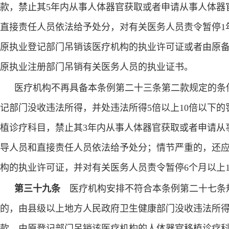
款，禁止其5年内从事人体器官获取或者申请从事人体器
直接责任人员依法给予处分，对有关医务人员责令暂停1
原执业登记部门吊销该医疗机构的执业许可证或者由原
原执业注册部门吊销有关医务人员的执业证书。
医疗机构不再具备本条例第二十三条第二款规定的条
记部门没收违法所得，并处违法所得5倍以上10倍以下
植诊疗科目，禁止其3年内从事人体器官获取或者申请从
导人员和直接责任人员依法给予处分；情节严重的，还
构的执业许可证，并对有关医务人员责令暂停6个月以上
第三十九条
医疗机构安排不符合本条例第二十七条
的，由县级以上地方人民政府卫生健康部门没收违法所得，
款，由原登记部门吊销该医疗机构的人体器官移植诊疗科