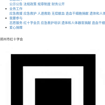
公示公告
法规政策
规章制度
财务公开
业务工作
应急救援
应急救护
人道救助
无偿献血
造血干细胞捐献
遗体和人
我要参与
志愿服务
红十字会员
应急救护培训
遗体和人体器官捐献
造血干细
爱心捐赠
郑州市红十字会