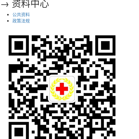
→ 资料中心
公共资料
政策法规