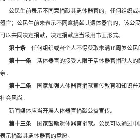
公民生前表示不同意捐献其遗体器官的，任何组织或
器官；公民生前未表示不同意捐献其遗体器官的，该公
可以共同决定捐献，决定捐献应当采用书面形式。
第十条
任何组织或者个人不得获取未满18周岁公民
第十一条
活体器官的接受人限于活体器官捐献人的
亲。
第十二条
国家加强人体器官捐献宣传教育和知识普
社会风尚。
新闻媒体应当开展人体器官捐献公益宣传。
第十三条
国家鼓励遗体器官捐献。公民可以通过中
表示捐献其遗体器官的意愿。