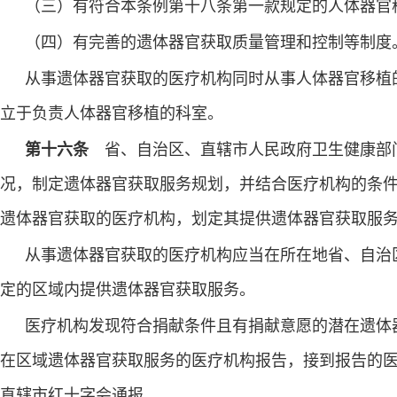
（三）有符合本条例第十八条第一款规定的人体器官
（四）有完善的遗体器官获取质量管理和控制等制度
从事遗体器官获取的医疗机构同时从事人体器官移植
立于负责人体器官移植的科室。
第十六条
省、自治区、直辖市人民政府卫生健康部
况，制定遗体器官获取服务规划，并结合医疗机构的条
遗体器官获取的医疗机构，划定其提供遗体器官获取服
从事遗体器官获取的医疗机构应当在所在地省、自治
定的区域内提供遗体器官获取服务。
医疗机构发现符合捐献条件且有捐献意愿的潜在遗体
在区域遗体器官获取服务的医疗机构报告，接到报告的
直辖市红十字会通报。