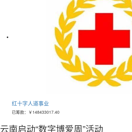
红十字人道事业
已筹款：
￥148433017.40
云南启动“数字博爱周”活动